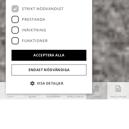
STRIKT NÖDVÄNDIGT
PRESTANDA
INRIKTNING
FUNKTIONER
ACCEPTERA ALLA
ENDAST NÖDVÄNDIGA
VISA DETALJER
FAKTA
BILDER
PLANTRITNING
FILER & LÄNKAR
KARTA
ANMÄL INTRESSE
Bevaka slutpris