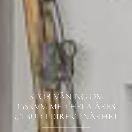
STOR VÅNING OM
156KVM MED HELA ÅRES
UTBUD I DIREKT NÄRHET