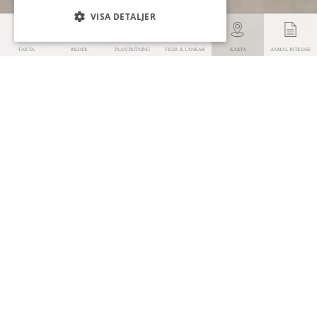
VISA DETALJER
FAKTA
BILDER
PLANTRITNING
FILER & LÄNKAR
KARTA
ANMÄL INTRESSE
Bevaka slutpris
Visningar
Välkommen att kontakta mäklaren för visning. Om du
inte är plats i Åre erbjuder vi gärna en digital visning
som ett första steg, varmt välkommen att höra av dig
för att boka en tid.
Mäklare
Ansvarig Mäklare